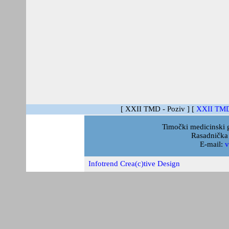
[ XXII TMD - Poziv ]
[
XXII TMD
Timočki medicinski g
Rasadnička 
E-mail:
v
Infotrend Crea(c)tive Design