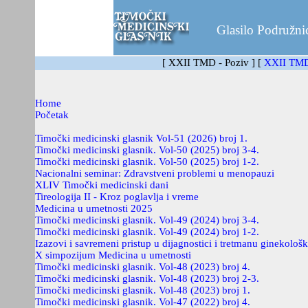
Glasilo Podružni
[ XXII TMD - Poziv ]
[
XXII TMD
Home
Početak
Timočki medicinski glasnik Vol-51 (2026) broj 1.
Timočki medicinski glasnik. Vol-50 (2025) broj 3-4.
Timočki medicinski glasnik. Vol-50 (2025) broj 1-2.
Nacionalni seminar: Zdravstveni problemi u menopauzi
XLIV Timočki medicinski dani
Tireologija II - Kroz poglavlja i vreme
Medicina u umetnosti 2025
Timočki medicinski glasnik. Vol-49 (2024) broj 3-4.
Timočki medicinski glasnik. Vol-49 (2024) broj 1-2.
Izazovi i savremeni pristup u dijagnostici i tretmanu ginekološk
X simpozijum Medicina u umetnosti
Timočki medicinski glasnik. Vol-48 (2023) broj 4.
Timočki medicinski glasnik. Vol-48 (2023) broj 2-3.
Timočki medicinski glasnik. Vol-48 (2023) broj 1.
Timočki medicinski glasnik. Vol-47 (2022) broj 4.