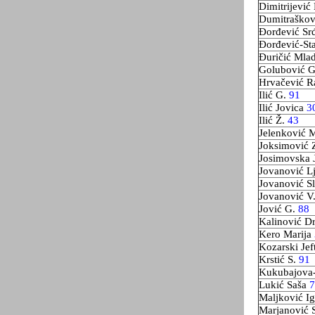
Dimitrijević
Dumitraško
Đorđević S
Đorđević-St
Đuričić Mla
Golubović 
Hrvačević R
Ilić G.
91
Ilić Jovica
3
Ilić Ž.
43
Jelenković 
Joksimović 
Josimovska 
Jovanović Lj
Jovanović S
Jovanović V
Jović G.
88
Kalinović D
Kero Marija
Kozarski Jef
Krstić S.
91
Kukubajova-
Lukić Saša
7
Maljković I
Marjanović 