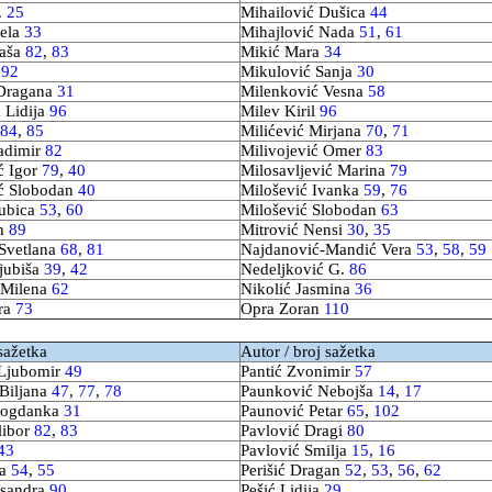
.
25
Mihailović Dušica
44
Lela
33
Mihajlović Nada
51
,
61
Saša
82
,
83
Mikić Mara
34
,
92
Mikulović Sanja
30
 Dragana
31
Milenković Vesna
58
 Lidija
96
Milev Kiril
96
84
,
85
Milićević Mirjana
70
,
71
ladimir
82
Milivojević Omer
83
ć Igor
79
,
40
Milosavljević Marina
79
ić Slobodan
40
Milošević Ivanka
59
,
76
jubica
53
,
60
Milošević Slobodan
63
an
89
Mitrović Nensi
30
,
35
Svetlana
68
,
81
Najdanović-Mandić Vera
53
,
58
,
59
jubiša
39
,
42
Nedeljković G.
86
 Milena
62
Nikolić Jasmina
36
ora
73
Opra Zoran
110
sažetka
Autor / broj sažetka
 Ljubomir
49
Pantić Zvonimir
57
 Biljana
47
,
77
,
78
Paunković Nebojša
14
,
17
Bogdanka
31
Paunović Petar
65
,
102
libor
82
,
83
Pavlović Dragi
80
43
Pavlović Smilja
15
,
16
na
54
,
55
Perišić Dragan
52
,
53
,
56
,
62
ksandra
90
Pešić Lidija
29