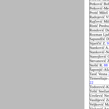
Petković B
Petković-M
Protić Miloš
Radojević V
Rajčević Mi
Ristić Predr
Rondović D
Rozman Lju
Sapundžić 
Sijaričić Z.
9
Stanković A
Stanković-N
Stanojlović 
Stevanović 
Stošić R.
88
Šaponjić-Aš
Tasić Vesna
Tirmenštajn
22
Todorović-K
Tošić Sneža
Urošević N
Vasilijević 
Veljković M
Vicković An