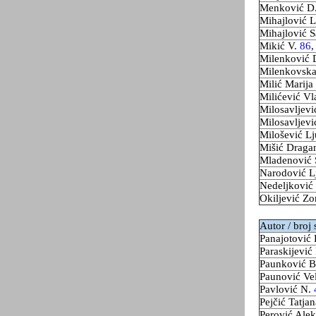
Menković D
Mihajlović 
Mihajlović 
Mikić V.
86
Milenković
Milenkovska
Milić Marija
Milićević V
Milosavljevi
Milosavljev
Milošević L
Mišić Drag
Mladenović 
Narodović L
Nedeljković
Okiljević Z
Autor / broj 
Panajotović
Paraskijević
Paunković 
Paunović Ve
Pavlović N.
Pejčić Tatja
Perović Ale