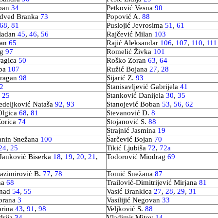
oban
34
Petković Vesna
90
edved Branka
73
Popović A.
88
68
,
81
Puslojić Jevrosima
51
,
61
ladan
45
,
46
,
56
Rajčević Milan
103
lan
65
Rajić Aleksandar
106
,
107
,
110
,
111
ag
97
Romelić Živka
101
ragica
50
Roško Zoran
63
,
64
ba
107
Ružić Bojana
27
,
28
Dragan
98
Sijarić Z.
93
2
Stanisavljević Gabrijela
41
.
25
Stanković Danijela
30
,
35
edeljković Nataša
92
,
93
Stanojević Boban
53
,
56
,
62
Olgica
68
,
81
Stevanović D.
8
Zorica
74
Stojanović S.
88
Strajnić Jasmina
19
anin Snežana
100
Šarčević Bojan
70
24
,
25
Tikić Ljubiša
72
,
72a
-Janković Biserka
18
,
19
,
20
,
21
,
Todorović Miodrag
69
azimirović B.
77
,
78
Tomić Snežana
87
na
68
Trailović-Dimitrijević Mirjana
81
enad
54
,
55
Vasić Brankica
27
,
28
,
29
,
31
Zorana
3
Vasilijić Negovan
33
arina
43
,
91
,
98
Veljković S.
88
drija
34
Vladimir Mitov
14