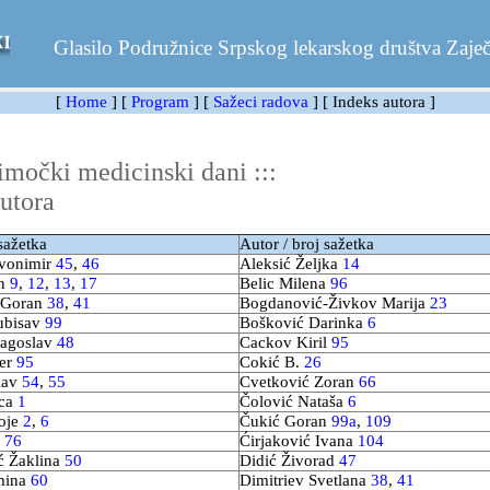
Glasilo Podružnice Srpskog lekarskog društva Zaječ
[
Home
] [
Program
] [
Sažeci radova
] [ Indeks autora ]
močki medicinski dani :::
utora
sažetka
Autor / broj sažetka
vonimir
45
,
46
Aleksić Željka
14
an
9
,
12
,
13
,
17
Belic Milena
96
 Goran
38
,
41
Bogdanović-Živkov Marija
23
jubisav
99
Bošković Darinka
6
ragoslav
48
Cackov Kiril
95
ver
95
Cokić B.
26
lav
54
,
55
Cvetković Zoran
66
ica
1
Čolović Nataša
6
oje
2
,
6
Čukić Goran
99a
,
109
n
76
Ćirjaković Ivana
104
ć Žaklina
50
Didić Živorad
47
mina
60
Dimitriev Svetlana
38
,
41