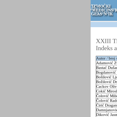
XXIII Ti
Indeks a
Autor / broj 
Adamović Z
Bastać Duš
Bogdanović
Bošilović L
Božilović D
Cackov Oli
Cokić Miros
Čolović Mil
Čolović Rad
Ćirić Draga
Damnjanovi
Diković Jas