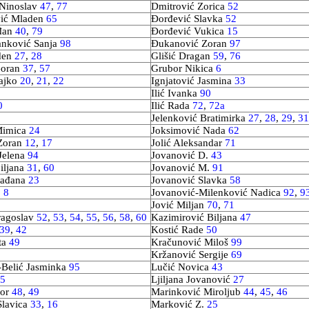
 Ninoslav
47
,
77
Dmitrović Zorica
52
vić Mladen
65
Đorđević Slavka
52
rđan
40
,
79
Đorđević Vukica
15
anković Sanja
98
Đukanović Zoran
97
den
27
,
28
Glišić Dragan
59
,
76
Goran
37
,
57
Grubor Nikica
6
ajko
20
,
21
,
22
Ignjatović Jasmina
33
Ilić Ivanka
90
0
Ilić Rada
72
,
72a
Jelenković Bratimirka
27
,
28
,
29
,
31
Mimica
24
Joksimović Nada
62
Zoran
12
,
17
Jolić Aleksandar
71
Jelena
94
Jovanović D.
43
iljana
31
,
60
Jovanović M.
91
lađana
23
Jovanović Slavka
58
.
8
Jovanović-Milenković Nadica
92
,
9
Jović Miljan
70
,
71
ragoslav
52
,
53
,
54
,
55
,
56
,
58
,
60
Kazimirović Biljana
47
39
,
42
Kostić Rade
50
ta
49
Kračunović Miloš
99
Kržanović Sergije
69
Belić Jasminka
95
Lučić Novica
43
5
Ljiljana Jovanović
27
gor
48
,
49
Marinković Miroljub
44
,
45
,
46
Slavica
33
,
16
Marković Z.
25